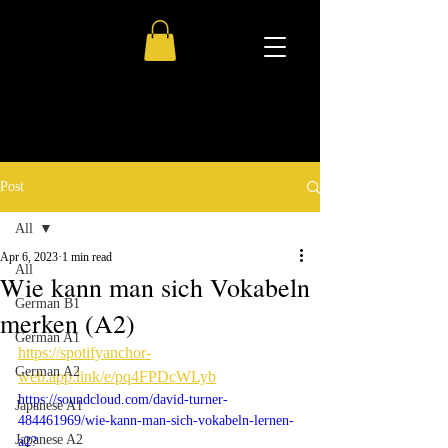
Post
All
Apr 6, 2023
1 min read
All
Wie kann man sich Vokabeln
German B1
merken (A2)
German A1
https://spotifyanchor-
German A2
web.app.link/e/pq4FPDcWLyb
https://soundcloud.com/david-turner-
Japanese A1
484461969/wie-kann-man-sich-vokabeln-lernen-
Japanese A2
a2?