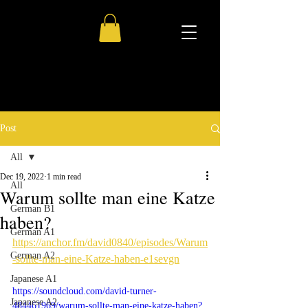
Post
All
Dec 19, 2022
1 min read
All
Warum sollte man eine Katze
German B1
haben?
German A1
https://anchor.fm/david0840/episodes/Warum
German A2
-sollte-man-eine-Katze-haben-e1sevgn
Japanese A1
https://soundcloud.com/david-turner-
Japanese A2
484461969/warum-sollte-man-eine-katze-haben?