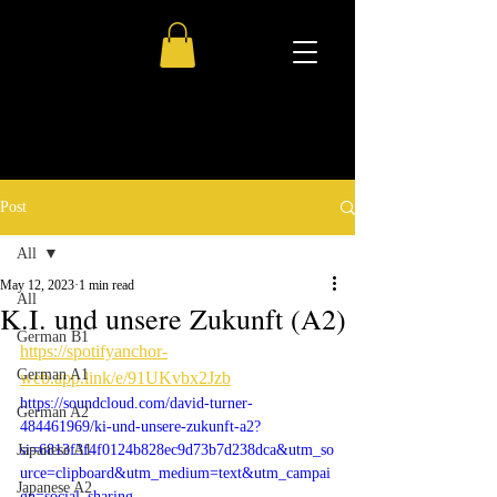
Post
All
May 12, 2023
1 min read
All
K.I. und unsere Zukunft (A2)
German B1
https://spotifyanchor-
German A1
web.app.link/e/91UKvbx2Jzb
https://soundcloud.com/david-turner-
German A2
484461969/ki-und-unsere-zukunft-a2?
Japanese A1
si=6813f3f4f0124b828ec9d73b7d238dca&utm_so
urce=clipboard&utm_medium=text&utm_campai
Japanese A2
gn=social_sharing