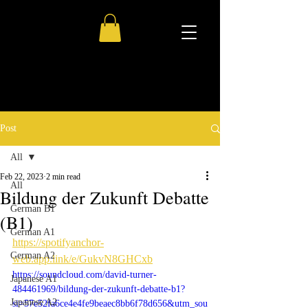
Post
All
Feb 22, 2023
2 min read
All
Bildung der Zukunft Debatte
German B1
(B1)
German A1
https://spotifyanchor-
German A2
web.app.link/e/GukvN8GHCxb
https://soundcloud.com/david-turner-
Japanese A1
484461969/bildung-der-zukunft-debatte-b1?
Japanese A2
si=57e52fa6ce4e4fe9beaec8bb6f78d656&utm_sou