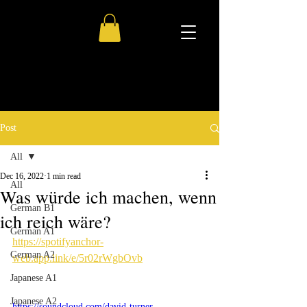
Post
All
Dec 16, 2022
1 min read
All
Was würde ich machen, wenn
German B1
ich reich wäre?
German A1
https://spotifyanchor-
German A2
web.app.link/e/5r02rWgbOvb
Japanese A1
Japanese A2
https://soundcloud.com/david-turner-