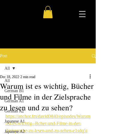
Post
All
Dec 18, 2022
2 min read
All
Warum ist es wichtig, Bücher
German B1
und Filme in der Zielsprache
German A1
zu lesen und zu sehen?
German A2
https://anchor.fm/david0840/episodes/Warum
Japanese A1
-ist-es-wichtig--Bcher-und-Filme-in-der-
Zielsprache-zu-lesen-und-zu-sehen-e1sdq5i
Japanese A2