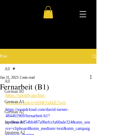
Post
All
Jan 31, 2023
2 min read
All
Fernarbeit (B1)
German B1
https://spotifyanchor-
German A1
web.app.link/e/ehMOxkkE2wb
https://soundcloud.com/david-turner-
German A2
484461969/fernarbeit-b1?
Japanese A1
si=f0eec4ef54bb487a9befccfa60ade324&utm_sou
rce=clipboard&utm_medium=text&utm_campaig
Japanese A2
n=social_sharing