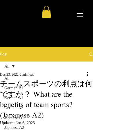
Post
All
Dec 23, 2022
2 min read
All
チームスポーツの利点は何
German B1
ですか？ What are the
German A1
benefits of team sports?
German A2
(Japanese A2)
Japanese A1
Updated:
Jan 6, 2023
Japanese A2