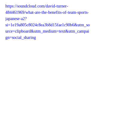
https://soundcloud.com/david-turner-
484461969/what-are-the-benefits-of-team-sports-
japanese-a2?
si=1e19a805c8024c8ea3b8d15fae1c90b6&utm_so
urce=clipboard&utm_medium=text&utm_campai
gn=social_sharing